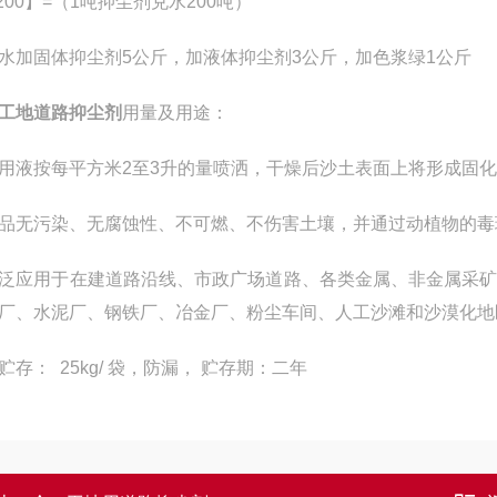
:200】=（1吨抑尘剂兑水200吨）
水加固体抑尘剂5公斤，加液体抑尘剂3公斤，加色浆绿1公斤
工地道路抑尘剂
用量及用途：
用液按每平方米2至3升的量喷洒，干燥后沙土表面上将形成固
品无污染、无腐蚀性、不可燃、不伤害土壤，并通过动植物的毒
泛应用于在建道路沿线、市政广场道路、各类金属、非金属采
厂、水泥厂、钢铁厂、冶金厂、粉尘车间、人工沙滩和沙漠化地
贮存： 25kg/ 袋，防漏， 贮存期：二年