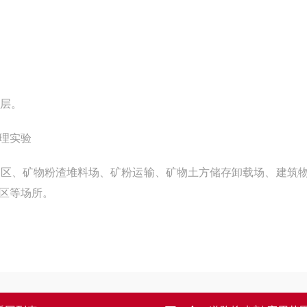
化层。
理实验
矿区、矿物粉渣堆料场、矿粉运输、矿物土方储存卸载场、建筑
区等场所。