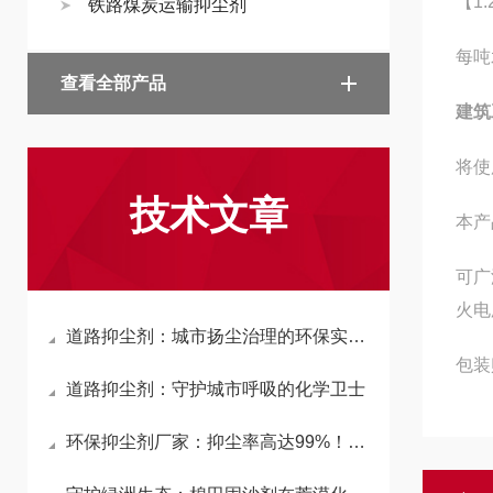
【1
铁路煤炭运输抑尘剂
每吨
查看全部产品
建筑
将使
技术文章
本产
可广
火电
道路抑尘剂：城市扬尘治理的环保实用方案
包装
道路抑尘剂：守护城市呼吸的化学卫士
环保抑尘剂厂家：抑尘率高达99%！揭秘生物纳膜与高分子材料的硬核除尘原理