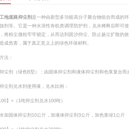
工地道路抑尘剂
是一种由新型多功能高分子聚合物组合而成的
蚀剂等。它是一种水溶性有机类调理防护剂，兑水稀释后即可
，将粉尘微粒牢牢锁定，从而达到固沙抑尘、防止扬尘扩散的
造成危害，属于真正意义上的绿色环保材料。
方法：
抑尘剂（绿色B型）：由固体抑尘剂和液体抑尘剂和色浆复合而
抑尘剂兑水到使用液，兑水比例：
:100】=（1吨抑尘剂兑水100吨）
水加固体抑尘剂10公斤，加液体抑尘剂3公斤，加色浆绿1公斤