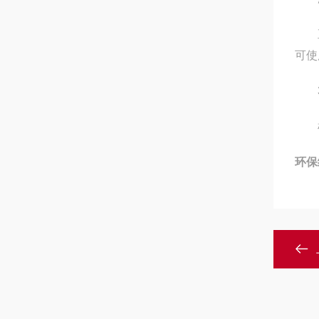
直接
可使
3
根据
环保