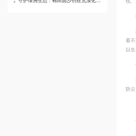
守护绿洲生态：棉田固沙剂在荒漠化治理中的重要作用
线、
粉
粉尘
看不
以生
使
抑尘
防尘
1
小
大型