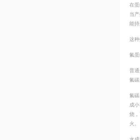
在蛋
当产
能持
这种
氟蛋
普通
氟碳
氟碳
成小
烧，
火。
水成