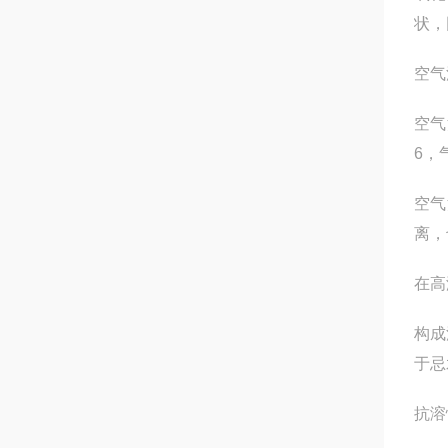
状，
空气
空气
6，
空气
离，
在高
构成
于忌
抗溶