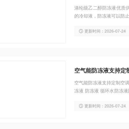
涤纶级乙二醇防冻液优质供
的冷却液，防冻液可以防
们要纠正一个误解，防冻
更新时间：2026-07-24
机防冻液，特殊车辆防冻液
2）、有机物中的甲醇（CH
空气能防冻液支持定
空气能防冻液支持定制空调循环水系统防冻液 暖气管道防冻
冻液 防冻液 循环水防冻液防冻液 空调循环
统做为防冻液使用。本产
更新时间：2026-07-24
剂。即能保护铁和铝，也
冻、防沸、防腐蚀、防水