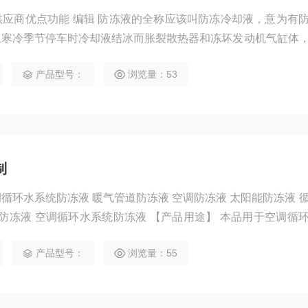
应商优点功能 编辑 防冻液的全称应该叫防冻冷却液，意为有
止寒冷季节停车时冷却液结冰而胀裂散热器和冻坏发动机气缸体
液不仅仅是冬天用的，汽车正常的保养项目中，每行驶一年，需
产品型号：
浏览量：53
更换频率要高。 汽车防冻剂的种类很多，像无机物中的氯化钙（
3OH）、乙醇（C2H5
制
液 空调防冻液 太阳能防冻液 循环水防
水系统防冻液 【产品用途】 本品用于空调循环系水系
品专门为冷却系统和采暖系统等的水循环系统而研制的含有防蚀
产品型号：
浏览量：55
保护铜及其合金。合成材料如聚乙烯，聚丙烯不受本防冻剂腐蚀
垢等多种