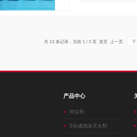
器和热力泵的热传导液体。其
共 13 条记录，当前 1 / 3 页 首页 上一页
下
产品中心
抑尘剂
S合成泡沫灭火剂