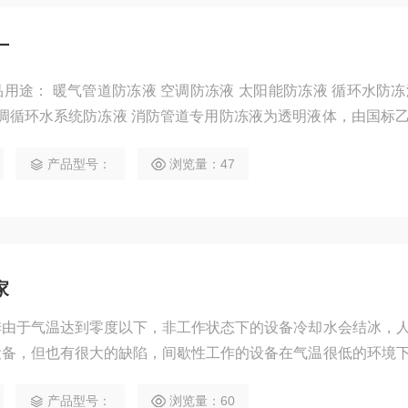
厂
液 循环水防冻液 防冻
管道专用防冻液为透明液体，由国标乙二醇，
垢剂、防锈剂等有机复配而成，长期使用和储存其不变，本产品
产品型号：
浏览量：47
工艺参数达到设计要求。 使用方法： 1、先将设备系统的
水系统冲洗干
家
季由于气温达到零度以下，非工作状态下的设备冷却水会结冰，
设备，但也有很大的缺陷，间歇性工作的设备在气温很低的环境
产品在达到防冻指数的同时，防沸，防腐蚀，防水垢，优良的性
产品型号：
浏览量：60
项要求，延长设备的使用寿命。 产品特性 本产品用于空调系