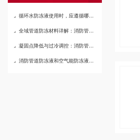
循环水防冻液使用时，应遵循哪些步骤？
全域管道防冻材料详解：消防管道防冻液与空气能防冻液作用原理、应用区别与选型技巧
凝固点降低与过冷调控：消防管道防冻液的热力学屏障原理
消防管道防冻液和空气能防冻液原理、产品特点及适用场景汇总