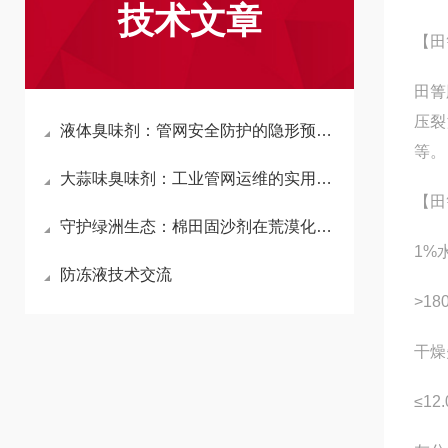
技术文章
【田
田箐
压裂
液体臭味剂：管网安全防护的隐形预警卫士
等。
大蒜味臭味剂：工业管网运维的实用助剂
【田
守护绿洲生态：棉田固沙剂在荒漠化治理中的重要作用
1%
防冻液技术交流
>18
干燥失
≤12