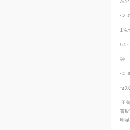
灰分(
≤2.
1%
6.5~
砷
≤0.
*≤0
田菁
菁胶
明显